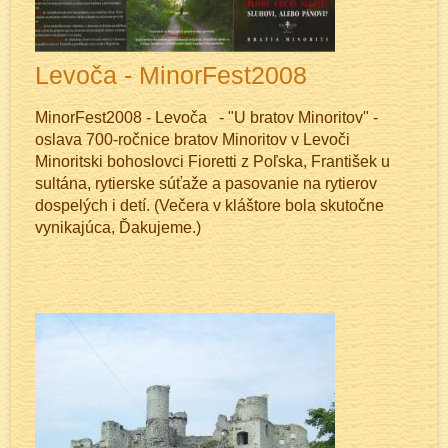
Levoča - MinorFest2008
MinorFest2008 - Levoča - "U bratov Minoritov" -
oslava 700-ročnice bratov Minoritov v Levoči
Minoritski bohoslovci Fioretti z Poľska, František u
sultána, rytierske súťaže a pasovanie na rytierov
dospelých i detí. (Večera v kláštore bola skutočne
vynikajúca, Ďakujeme.)