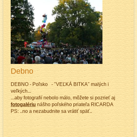
Debno
DEBNO - Poľsko - "VEĽKÁ BITKA" malých i
veľkých...
...aby fotografií nebolo málo, môžete si pozrieť aj
fotogalériu
nášho poľského priateľa RICARDA
PS: ..no a nezabudnite sa vrátiť späť..