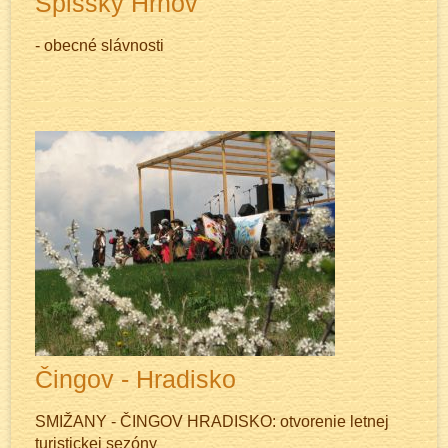
Spišský Hrhov
- obecné slávnosti
Čingov - Hradisko
SMIŽANY - ČINGOV HRADISKO: otvorenie letnej
turistickej sezóny