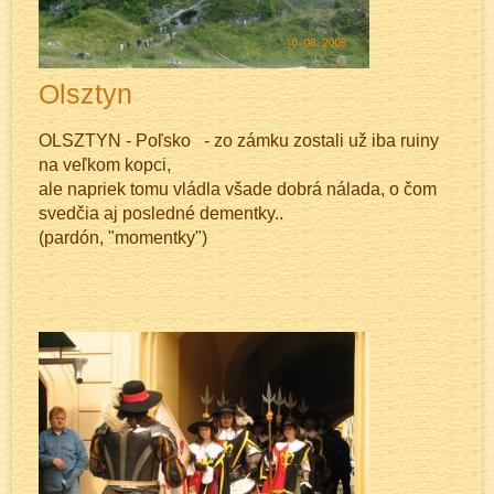
Olsztyn
OLSZTYN - Poľsko - zo zámku zostali už iba ruiny
na veľkom kopci,
ale napriek tomu vládla všade dobrá nálada, o čom
svedčia aj posledné dementky..
(pardón, "momentky")