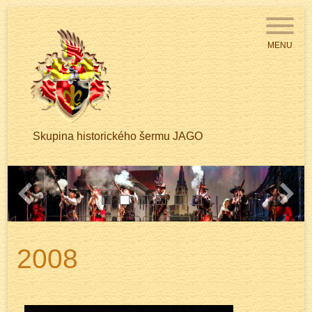
MENU
Skupina historického šermu JAGO
Previous
Next
1
2
3
4
5
6
2008