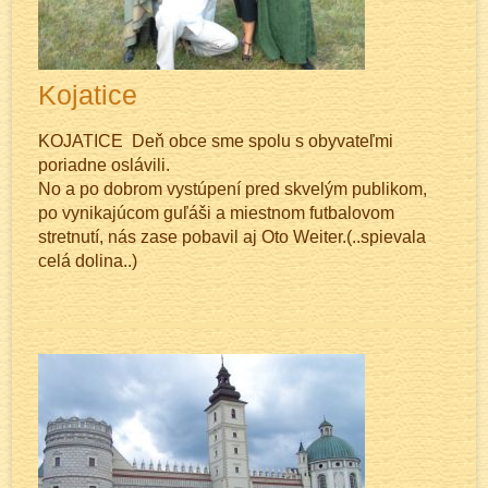
Kojatice
KOJATICE Deň obce sme spolu s obyvateľmi
poriadne oslávili.
No a po dobrom vystúpení pred skvelým publikom,
po vynikajúcom guľáši a miestnom futbalovom
stretnutí, nás zase pobavil aj Oto Weiter.(..spievala
celá dolina..)