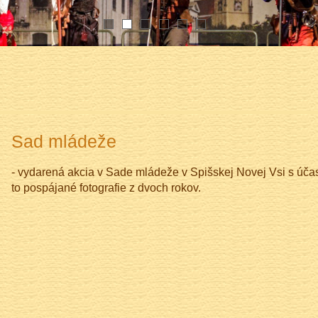
1
2
3
4
5
6
Sad mládeže
- vydarená akcia v Sade mládeže v Spišskej Novej Vsi s úča
to pospájané fotografie z dvoch rokov.